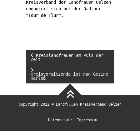
Kreisverband der Landfrauen Uelzen
engagiert sich bei der Radtour
"Tour de Flur".
Beitragsnavigation
Kreislandfrauen am Puls der
Zeit
Kreisvorsitzende ist nun Gesine
Harleß
Copyright 2022 © Landfrauen Kreisverband Uelzen
Datenschutz
Impressum