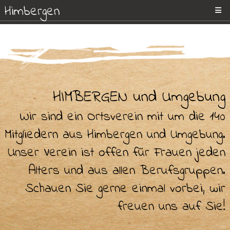
Skip
Himbergen
Landfrauen
to
Kreisverband
content
Uelzen
Eine
starke
Gemeinschaft
HIMBERGEN und Umgebung
Wir sind ein Ortsverein mit um die 140
Mitgliedern aus Himbergen und Umgebung.
Unser Verein ist offen für Frauen jeden
Alters und aus allen Berufsgruppen.
Schauen Sie gerne einmal vorbei, wir
freuen uns auf Sie!